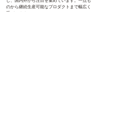
し、国内外から注目を集めています。一点も
のから継続生産可能なプロダクトまで幅広く
手がけます。
https://www.shotamiyashita.com/
インスタグラム：
@miyashitashota
CJKメディカルラボ
ヘルスケア製品の開発・マーケティングを行
い、グループ企業として手術用医療機器メー
カー河野製作所を持つ企業です。多分野との
オープンイノベーションを通じ、手術にとど
まらず、日常生活を豊かにするプロダクトや
サービスを生み出していきます。会場である
CJKメディカルラボ本社は、多分野の方が集
まり、新たなアイディアが生まれる場として
2024年にオープン。今回のイベントでは日や
け止めの先行リリースを行います。
インスタグラム：
@crownjun_labo
Previous
Next