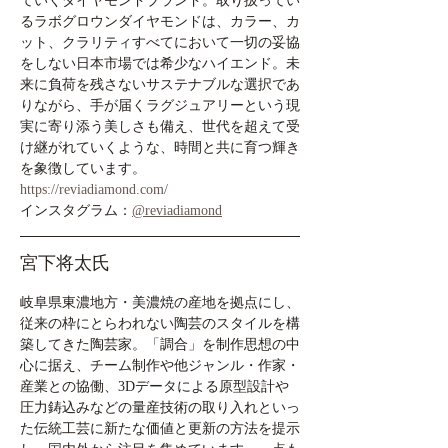
ていくダイヤモンドブランド。取り扱ってい
るラボグロウンダイヤモンドは、カラー、カ
ット、クラリティすべてにおいて一切の妥協
をしない日本市場では希少なハイエンド。未
来に負荷を残さないサステナブルな選択であ
りながら、手が届くラグジュアリーという現
実に寄り添う美しさも備え、世代を超えて受
け継がれていくような、時間と共に育つ輝き
を象徴しています。
https://reviadiamond.com/
インスタグラム：
@reviadiamond
宮下将太氏
岐阜県東濃地方・美濃焼の産地を拠点にし、
従来の枠にとらわれない陶芸のスタイルを構
築してきた陶芸家。「調合」を制作思想の中
心に据え、チーム制作や他ジャンル・作家・
産業との協働、3Dデータによる原型設計や
圧力鋳込みなどの量産技術の取り入れといっ
た伝統工芸に新たな価値と更新の方法を提示