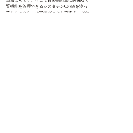
当然なんです。そこで骨格筋の量に関係なく
腎機能を管理できるシスタチンCの値を測っ
てもらったら、正常値だったんですよ。だか
ら、マッチョにはマッチョの医者が必要なん
です。
エビデンスを得るために、論文も読んでいま
す。こんなにやったことがないなっていうく
らい、結構勉強しています。生放送のラジオ
で話しているので、締め切りまでにちゃんと
した台本を作ろうと思って。出来上がらなか
ったら放送に穴が空いてしまうじゃないです
か。台本を書くのは大変で、でもおかげで