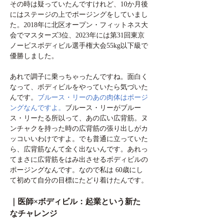
その時は疑っていたんですけれど、10か月後
にはステージの上でポージングをしていまし
た。2018年に北区オープン・フィットネス大
会でマスターズ3位、2023年には第31回東京
ノービスボディビル選手権大会55kg以下級で
優勝しました。
あれで調子に乗っちゃったんですね。面白く
なって、ボディビルをやっていたら気づいた
んです。
ブルース・リーのあの肉体はポージ
ングなんですよ。
ブルース・リーがブルー
ス・リーたる所以って、あの広い広背筋。ヌ
ンチャクを持った時の広背筋の張り出しがカ
ッコいいわけですよ。でも普通に立っていた
ら、広背筋なんて全く出ないんです。あれっ
てまさに広背筋をはみ出させるボディビルの
ポージングなんです。なので私は 60歳にし
て初めて自分の目標にたどり着けたんです。
｜医師×ボディビル：起業という新た
なチャレンジ