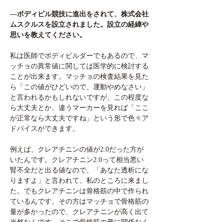
―ボディビル競技に進出をされて、株式会社
ムスクルスを設立されました。設立の経緯や
思いを教えてください。
私は医師でボディビルダーでもあるので、マ
ッチョの異常値に関しては医学的に検討する
ことが出来ます。マッチョの検査結果を見た
ら「この値がひどいので、運動やめなさい」
と言われるかもしれないですが、この程度な
ら大丈夫とか、違うマーカーを見れば「ここ
が正常なら大丈夫ですね」という形で色々ア
ドバイスができます。
例えば、クレアチニンの値が2.0だった方が
いたんです。クレアチニン2.0って相当悪い
腎不全だと出る値なので、「あなた透析にな
りますよ」と言われて、私のところに来まし
た。でもクレアチニンは骨格筋の中で作られ
ているんです。その方はマッチョで骨格筋の
量が多かったので、クレアチニンが高く出て